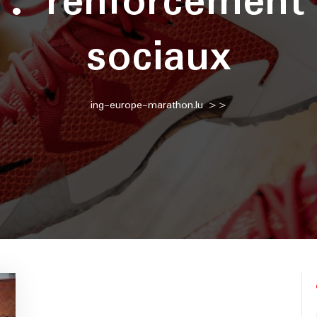
e :
renforcement
sociaux
ing-europe-marathon.lu
>>