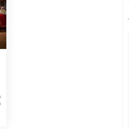
g-
urope-
arathon
s
s