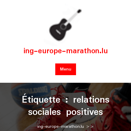
Skip
to
content
ing-europe-marathon.lu
Menu
Étiquette :
relations
sociales positives
ing-europe-marathon.lu
>>