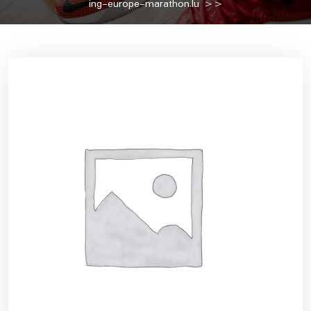
ing-europe-marathon.lu
>>