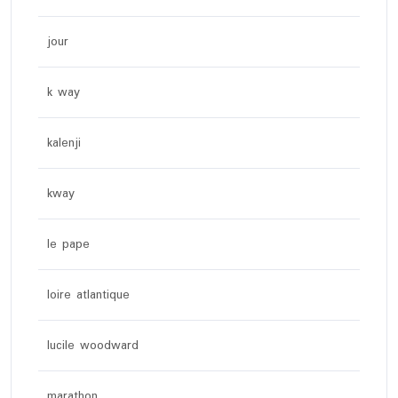
jour
k way
kalenji
kway
le pape
loire atlantique
lucile woodward
marathon