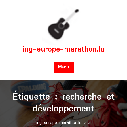
Skip
to
content
ing-europe-marathon.lu
Menu
Étiquette :
recherche et
développement
ing-europe-marathon.lu
>>