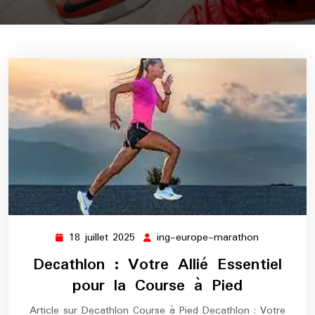
18 juillet 2025
ing-europe-marathon
18
ing-
juillet
europe-
Decathlon : Votre Allié Essentiel
2025
marathon
pour la Course à Pied
Article sur Decathlon Course à Pied Decathlon : Votre