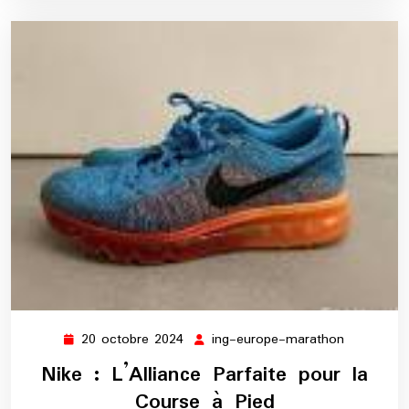
20 octobre 2024
ing-europe-marathon
20
ing-
octobre
europe-
Nike : L’Alliance Parfaite pour la
2024
marathon
Course à Pied