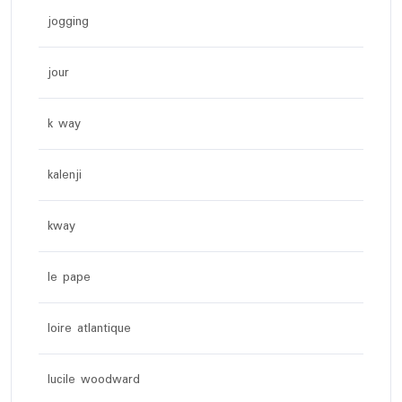
jogging
jour
k way
kalenji
kway
le pape
loire atlantique
lucile woodward