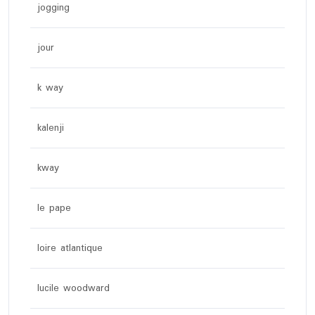
jogging
jour
k way
kalenji
kway
le pape
loire atlantique
lucile woodward