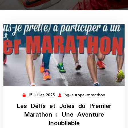
15 juillet 2025
ing-europe-marathon
15
ing-
juillet
europe-
Les Défis et Joies du Premier
2025
marathon
Marathon : Une Aventure
Inoubliable