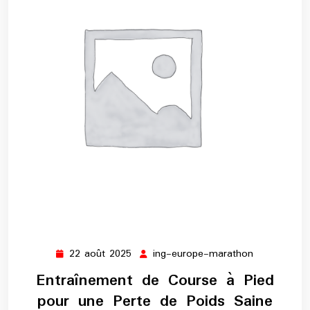
22 août 2025
ing-europe-marathon
22
ing-
août
europe-
Entraînement de Course à Pied
2025
marathon
pour une Perte de Poids Saine