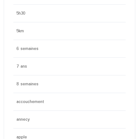
5h30
5km
6 semaines
7 ans
8 semaines
accouchement
annecy
apple