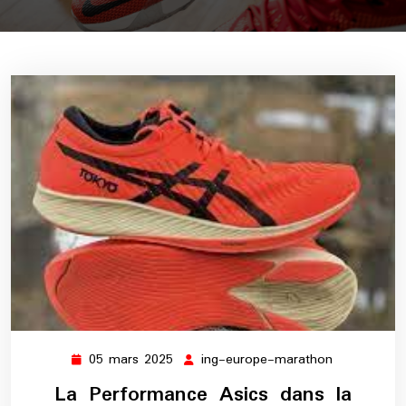
05 mars 2025
ing-europe-marathon
05
ing-
mars
europe-
La Performance Asics dans la
2025
marathon