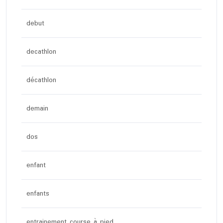
debut
decathlon
décathlon
demain
dos
enfant
enfants
entrainement course à pied