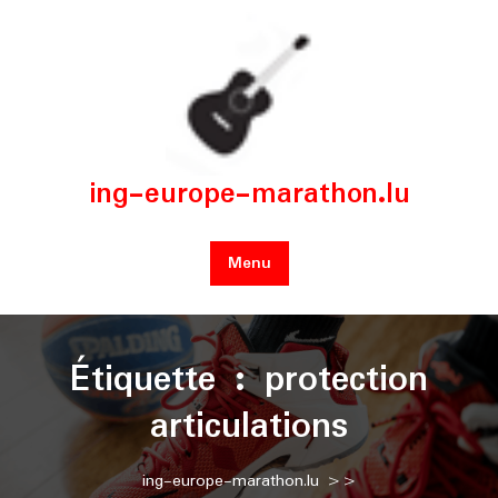
Skip
to
content
ing-europe-marathon.lu
Menu
Étiquette :
protection
articulations
ing-europe-marathon.lu
>>