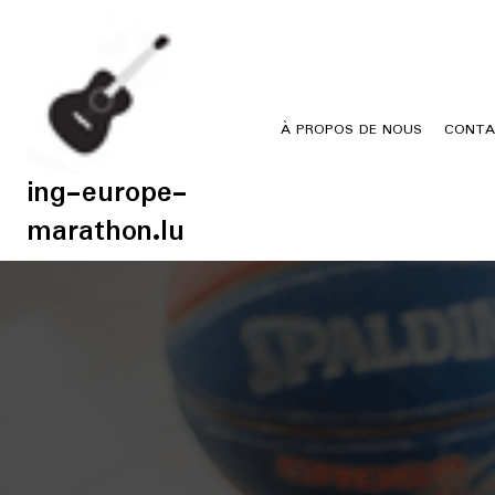
Skip
to
content
À PROPOS DE NOUS
CONTA
ing-europe-
marathon.lu