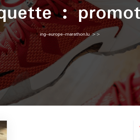
iquette :
promot
ing-europe-marathon.lu
>>