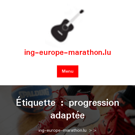
Skip
to
content
ing-europe-marathon.lu
Menu
Étiquette :
progression
adaptée
ing-europe-marathon.lu
>>