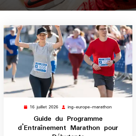
16 juillet 2026
ing-europe-marathon
16
ing-
juillet
europe-
Guide du Programme
2026
marathon
d’Entraînement Marathon pour