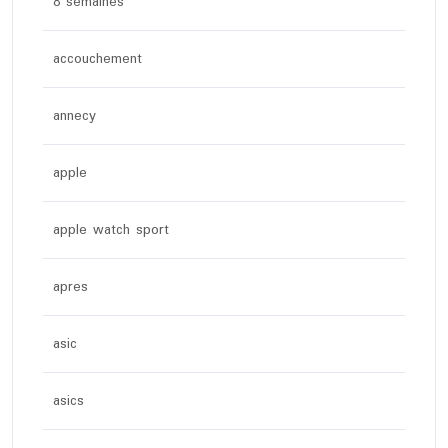
8 semaines
accouchement
annecy
apple
apple watch sport
apres
asic
asics