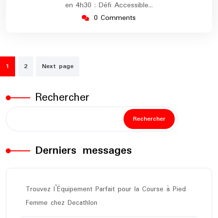
en 4h30 : Défi Accessible…
0 Comments
Pagination
1
2
Next page
des
publications
Rechercher
Rechercher
Derniers messages
Trouvez l’Équipement Parfait pour la Course à Pied
Femme chez Decathlon