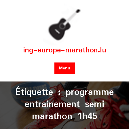
Skip
to
content
ing-europe-marathon.lu
Menu
Étiquette :
programme
entrainement semi
marathon 1h45