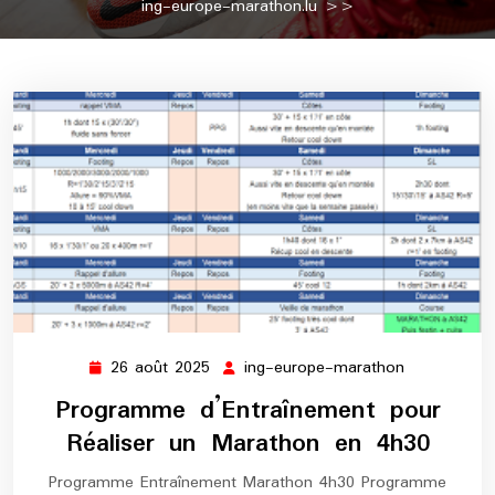
ing-europe-marathon.lu
>>
26 août 2025
ing-europe-marathon
26
ing-
août
europe-
Programme d’Entraînement pour
2025
marathon
Réaliser un Marathon en 4h30
Programme Entraînement Marathon 4h30 Programme