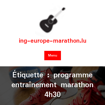
Skip
to
content
ing-europe-marathon.lu
Menu
Étiquette :
programme
entraînement marathon
4h30