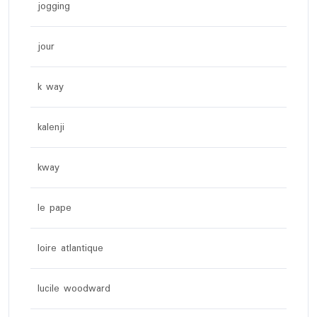
jogging
jour
k way
kalenji
kway
le pape
loire atlantique
lucile woodward