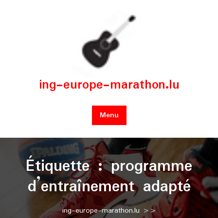
Skip
to
content
ing-europe-marathon.lu
Menu
Étiquette :
programme
d’entraînement adapté
ing-europe-marathon.lu
>>