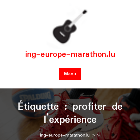
Skip
to
content
ing-europe-marathon.lu
Menu
Étiquette :
profiter de
l’expérience
ing-europe-marathon.lu
>>