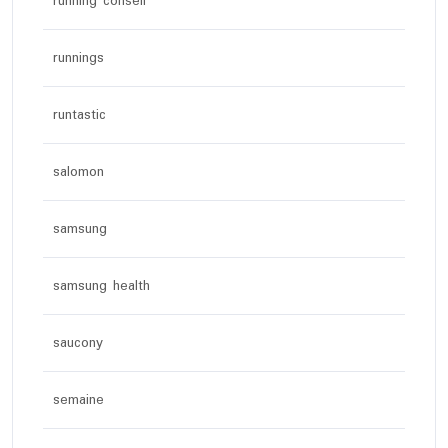
running conseil
runnings
runtastic
salomon
samsung
samsung health
saucony
semaine