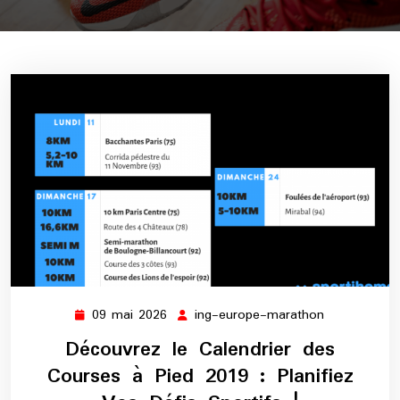
09 mai 2026
ing-europe-marathon
09
ing-
mai
europe-
Découvrez le Calendrier des
2026
marathon
Courses à Pied 2019 : Planifiez