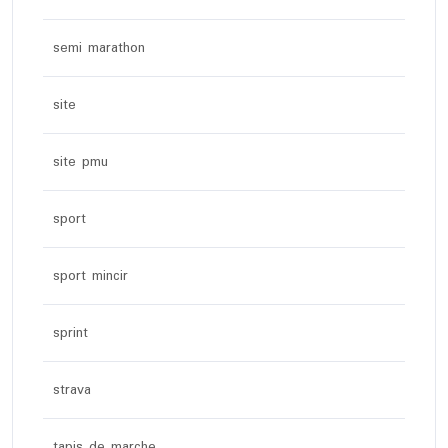
semi marathon
site
site pmu
sport
sport mincir
sprint
strava
tapis de marche