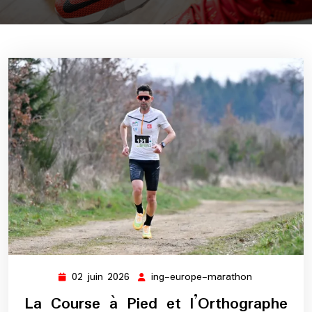
02 juin 2026
ing-europe-marathon
02
ing-
juin
europe-
La Course à Pied et l’Orthographe
2026
marathon