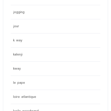
jogging
jour
k way
kalenji
kway
le pape
loire atlantique
lucile woodward