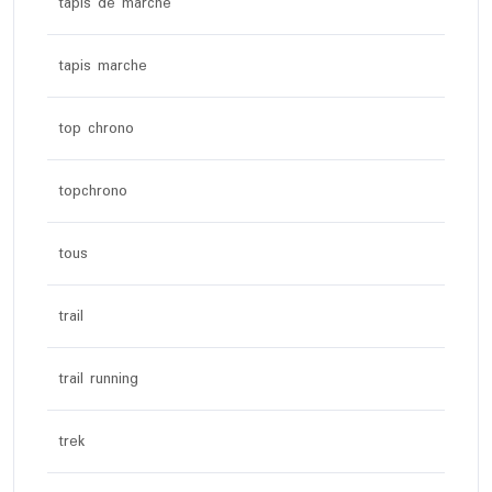
tapis de marche
tapis marche
top chrono
topchrono
tous
trail
trail running
trek