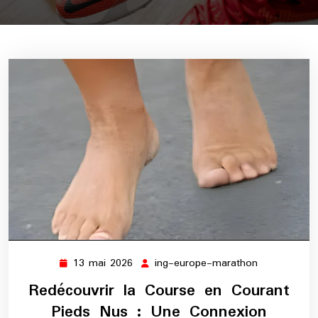
13 mai 2026
ing-europe-marathon
13
ing-
mai
europe-
Redécouvrir la Course en Courant
2026
marathon
Pieds Nus : Une Connexion