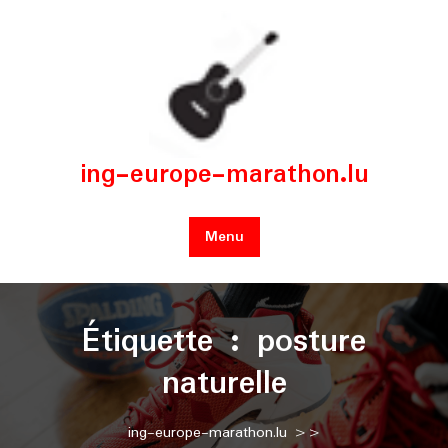
Skip
to
content
ing-europe-marathon.lu
Menu
Étiquette :
posture
naturelle
ing-europe-marathon.lu
>>