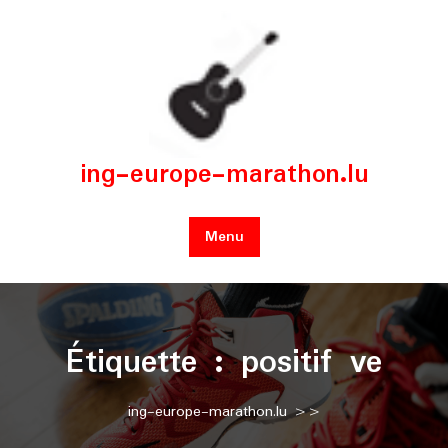
Skip
to
content
ing-europe-marathon.lu
Menu
Étiquette :
positif ve
ing-europe-marathon.lu
>>