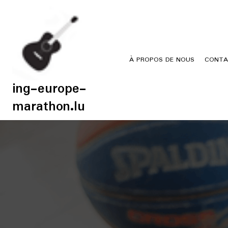
Skip
to
content
À PROPOS DE NOUS
CONTA
ing-europe-
marathon.lu