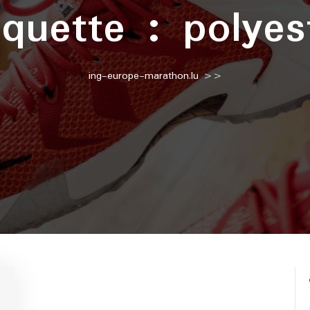
iquette :
polyes
ing-europe-marathon.lu
>>