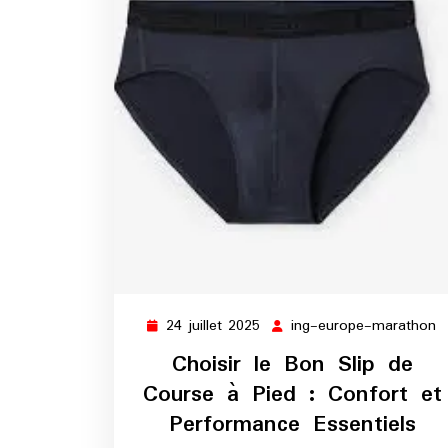
24 juillet 2025
ing-europe-marathon
24
i
juillet
e
Choisir le Bon Slip de
2025
m
Course à Pied : Confort et
Performance Essentiels