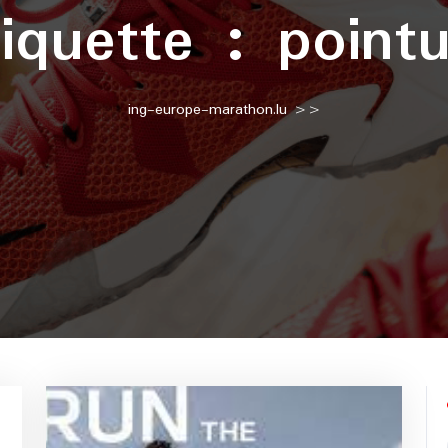
tiquette :
pointu
ing-europe-marathon.lu
>>