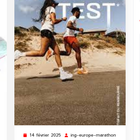
ng-
urope-
arathon
14 février 2025
ing-europe-marathon
14
ing-