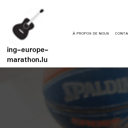
Skip
to
content
À PROPOS DE NOUS
CONTA
ing-europe-
marathon.lu