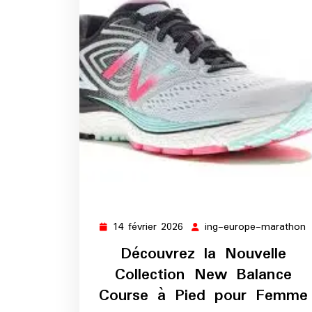
14 février 2026
ing-europe-marathon
14
i
février
e
Découvrez la Nouvelle
2026
m
Collection New Balance
Course à Pied pour Femme