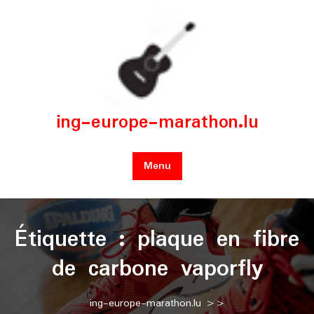
Skip
to
content
ing-europe-marathon.lu
Menu
Étiquette :
plaque en fibre
de carbone vaporfly
ing-europe-marathon.lu
>>