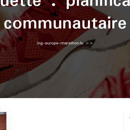
quette :
planific
communautaire
ing-europe-marathon.lu
>>