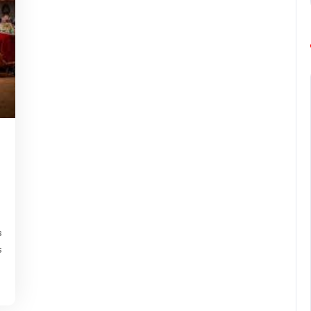
g-
urope-
arathon
s
s