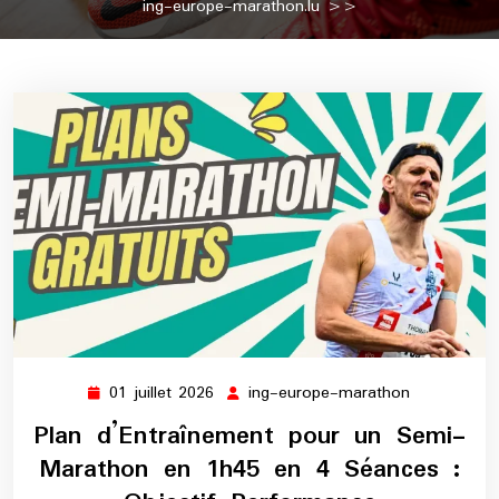
ing-europe-marathon.lu
>>
01 juillet 2026
ing-europe-marathon
01
ing-
juillet
europe-
Plan d’Entraînement pour un Semi-
2026
marathon
Marathon en 1h45 en 4 Séances :