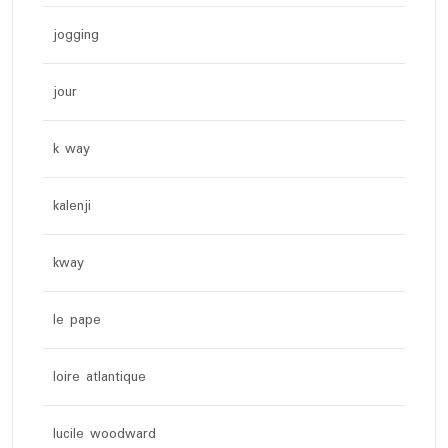
jogging
jour
k way
kalenji
kway
le pape
loire atlantique
lucile woodward