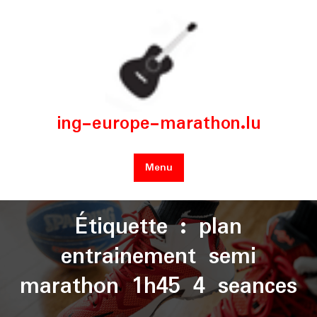
Skip
to
content
ing-europe-marathon.lu
Menu
Étiquette :
plan
entrainement semi
marathon 1h45 4 seances