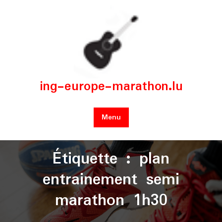
Skip
to
content
ing-europe-marathon.lu
Menu
Étiquette :
plan
entrainement semi
marathon 1h30