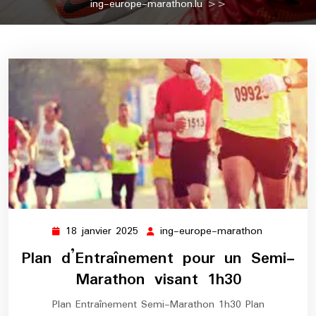
ing-europe-marathon.lu
>>
18 janvier 2025
ing-europe-marathon
18
ing-
janvier
europe-
Plan d’Entraînement pour un Semi-
2025
marathon
Marathon visant 1h30
Plan Entraînement Semi-Marathon 1h30 Plan