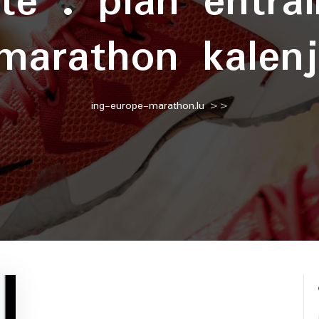
tte :
plan entra
marathon kalenj
ing-europe-marathon.lu
>>