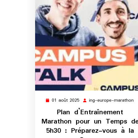
01 août 2025
ing-europe-marathon
01
in
août
e
Plan d’Entraînement
2025
m
Marathon pour un Temps d
5h30 : Préparez-vous à la