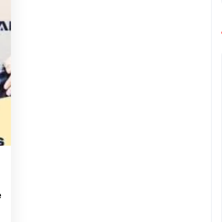
g-
urope-
arathon
e