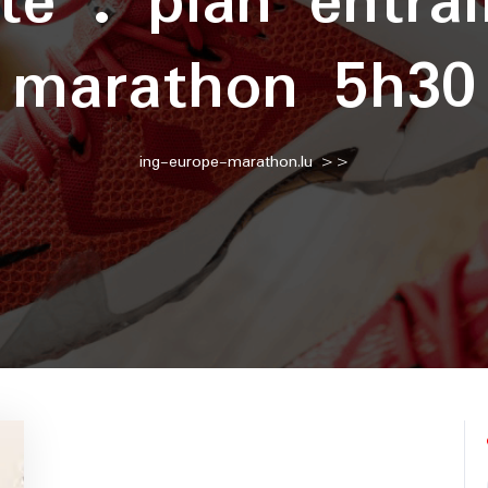
tte :
plan entra
marathon 5h30
ing-europe-marathon.lu
>>