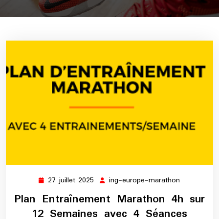
27 juillet 2025
ing-europe-marathon
27
ing-
juillet
europe-
Plan Entraînement Marathon 4h sur
2025
marathon
12 Semaines avec 4 Séances