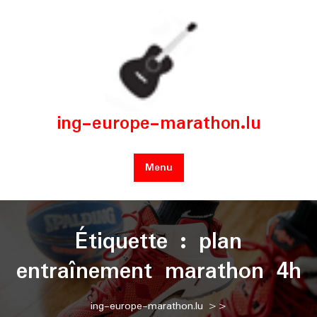
Skip
to
content
ing-europe-marathon.lu
Menu
Étiquette :
plan
entraînement marathon 4h
ing-europe-marathon.lu
>>