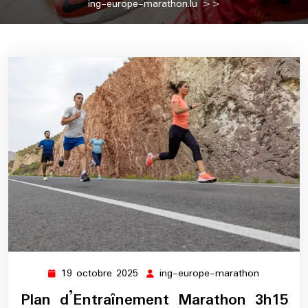
ing-europe-marathon.lu
>>
19 octobre 2025
ing-europe-marathon
19
ing-
octobre
europe-
Plan d’Entraînement Marathon 3h15
2025
marathon