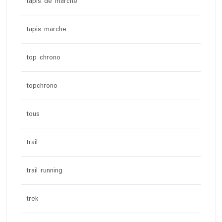
tapis de marche
tapis marche
top chrono
topchrono
tous
trail
trail running
trek