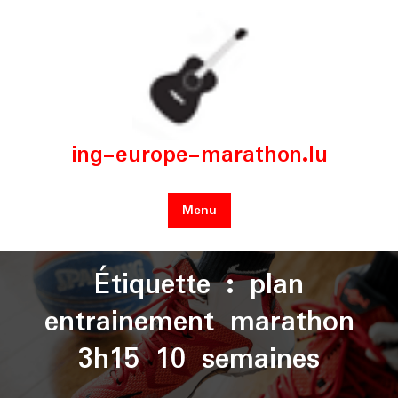
Skip
to
content
ing-europe-marathon.lu
Menu
Étiquette :
plan
entrainement marathon
3h15 10 semaines