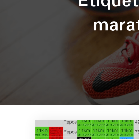
Étique
mara