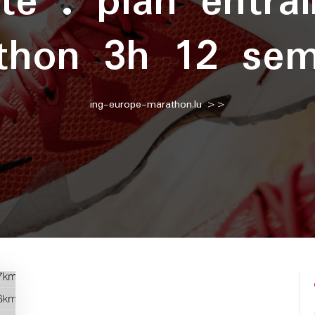
tte :
plan entra
thon 3h 12 sem
ing-europe-marathon.lu
>>