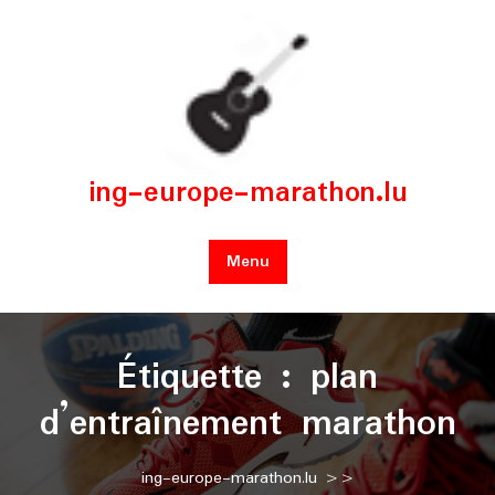
Skip
to
content
ing-europe-marathon.lu
Menu
Étiquette :
plan
d’entraînement marathon
ing-europe-marathon.lu
>>