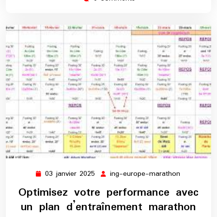
03 janvier 2025
ing-europe-marathon
03
ing-
janvier
europe-
Optimisez votre performance avec
2025
marathon
un plan d’entraînement marathon