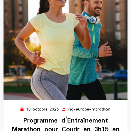
10 octobre 2025
ing-europe-marathon
10
ing-
octobre
europe-
Programme d’Entraînement
2025
marathon
Marathon pour Courir en 3h15 en