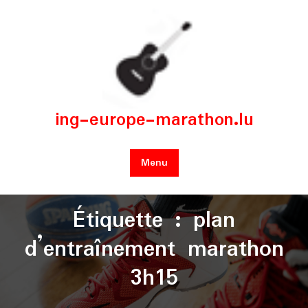
Skip
to
content
ing-europe-marathon.lu
Menu
Étiquette :
plan
d’entraînement marathon
3h15