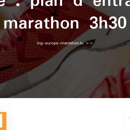
te :
plan d entr
marathon 3h30
ing-europe-marathon.lu
>>