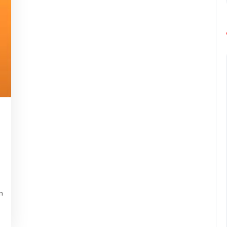
ng-
urope-
arathon
n