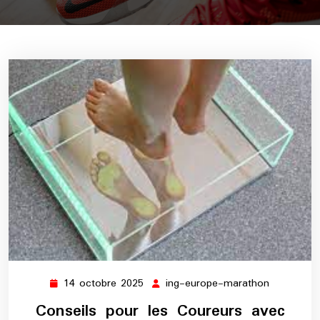
14 octobre 2025
ing-europe-marathon
14
ing-
octobre
europe-
Conseils pour les Coureurs avec
2025
marathon