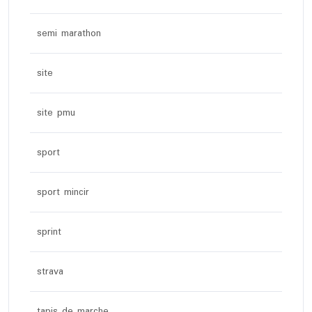
semi marathon
site
site pmu
sport
sport mincir
sprint
strava
tapis de marche