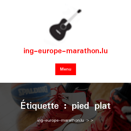
Skip
to
content
ing-europe-marathon.lu
Menu
Étiquette :
pied plat
ing-europe-marathon.lu
>>