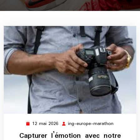
12 mai 2026
ing-europe-marathon
12
ing-
mai
europe-
Capturer l’émotion avec notre
2026
marathon