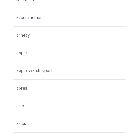
8 semaines
accouchement
annecy
apple
apple watch sport
apres
asic
asics