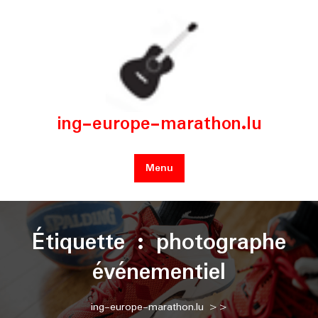
Skip
to
content
ing-europe-marathon.lu
Menu
Étiquette :
photographe
événementiel
ing-europe-marathon.lu
>>