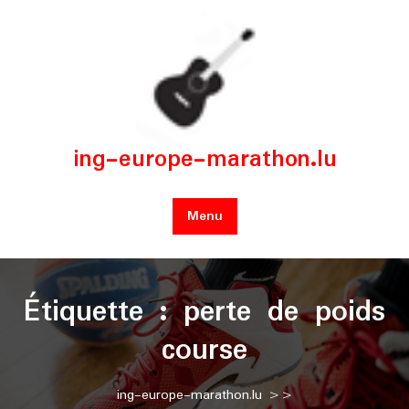
Skip
to
content
ing-europe-marathon.lu
Menu
Étiquette :
perte de poids
course
ing-europe-marathon.lu
>>