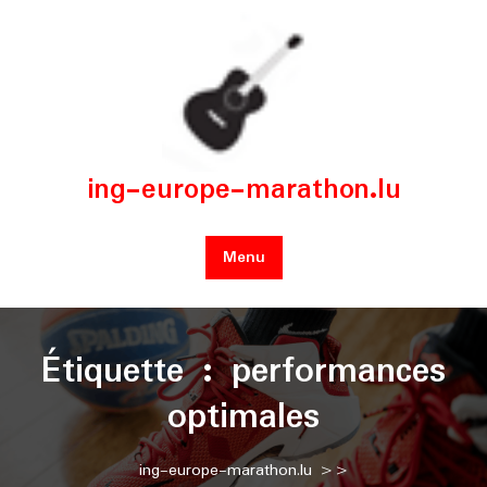
Skip
to
content
ing-europe-marathon.lu
Menu
Étiquette :
performances
optimales
ing-europe-marathon.lu
>>