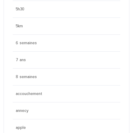
5h30
5km
6 semaines
7 ans
8 semaines
accouchement
annecy
apple