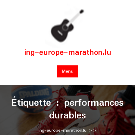
Skip
to
content
ing-europe-marathon.lu
Menu
Étiquette :
performances
durables
ing-europe-marathon.lu
>>