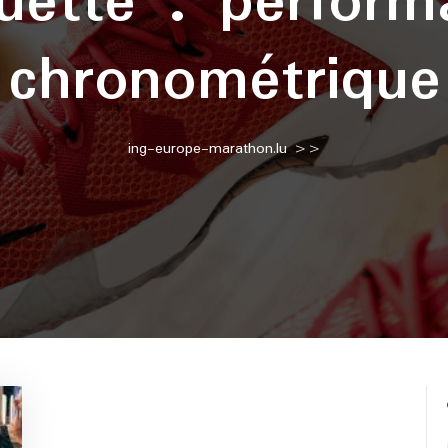
quette :
perform
chronométrique
ing-europe-marathon.lu
>>