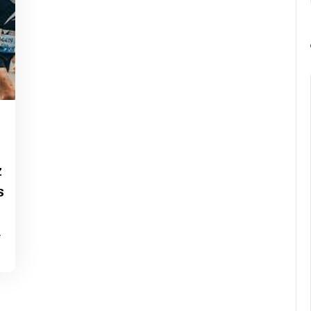
z
s
…