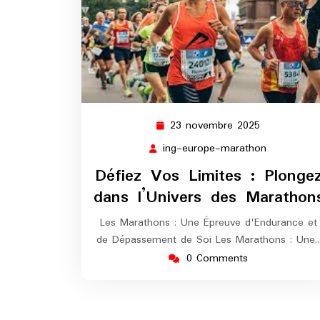
23 novembre 2025
23
novembre
ing-europe-marathon
ing-
2025
europe-
Défiez Vos Limites : Plonge
marathon
dans l’Univers des Marathon
Les Marathons : Une Épreuve d'Endurance et
de Dépassement de Soi Les Marathons : Une
0 Comments