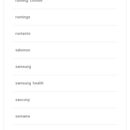
running conseil
runnings
runtastic
salomon
samsung
samsung health
saucony
semaine