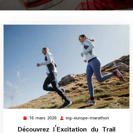
16 mars 2026
ing-europe-marathon
16
ing-
mars
europe-
Découvrez l’Excitation du Trail
2026
marathon