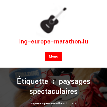
Skip
to
content
ing-europe-marathon.lu
Menu
Étiquette :
paysages
spectaculaires
ing-europe-marathon.lu
>>