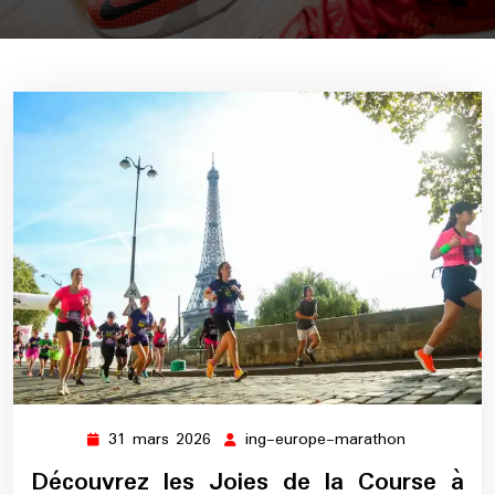
31 mars 2026
ing-europe-marathon
31
ing-
mars
europe-
Découvrez les Joies de la Course à
2026
marathon