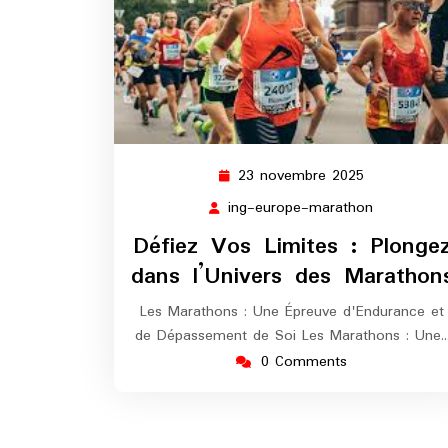
23 novembre 2025
23
novembre
ing-europe-marathon
ing-
2025
europe-
Défiez Vos Limites : Plonge
marathon
dans l’Univers des Marathon
Les Marathons : Une Épreuve d'Endurance et
de Dépassement de Soi Les Marathons : Une
0 Comments