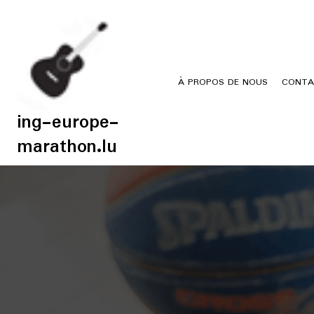
Skip
to
content
À PROPOS DE NOUS
CONTA
ing-europe-
marathon.lu