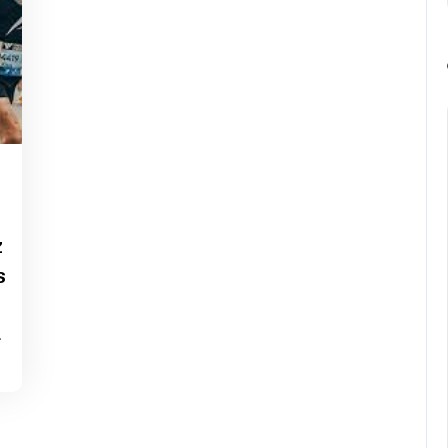
z
s
…