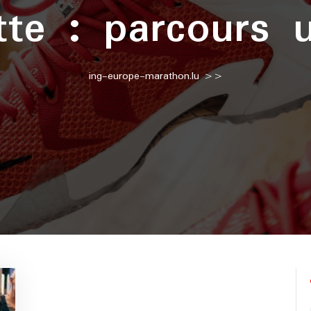
tte :
parcours 
ing-europe-marathon.lu
>>