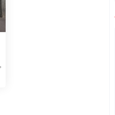
ng-
urope-
arathon
e