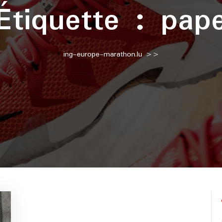
Étiquette :
pap
ing-europe-marathon.lu
>>