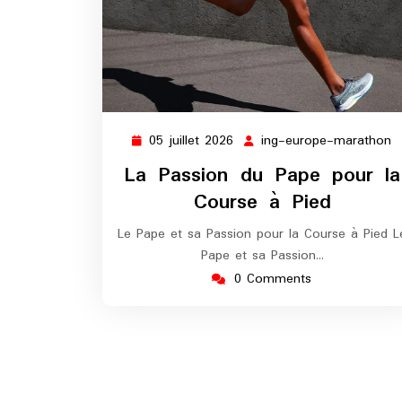
05 juillet 2026
ing-europe-marathon
05
i
juillet
e
La Passion du Pape pour la
2026
m
Course à Pied
Le Pape et sa Passion pour la Course à Pied L
Pape et sa Passion…
0 Comments