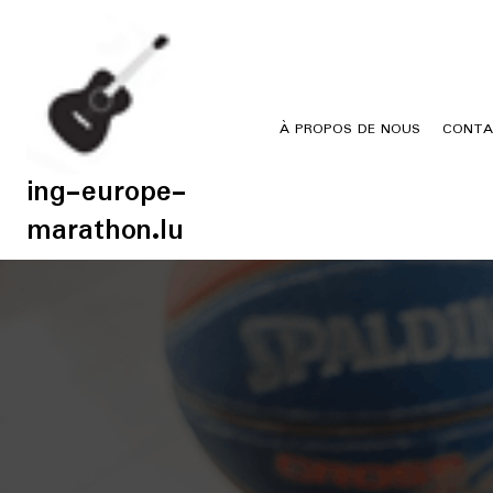
Skip
to
content
À PROPOS DE NOUS
CONTA
ing-europe-
marathon.lu