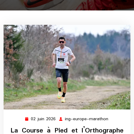
02 juin 2026
ing-europe-marathon
02
ing-
juin
europe-
La Course à Pied et l’Orthographe
2026
marathon