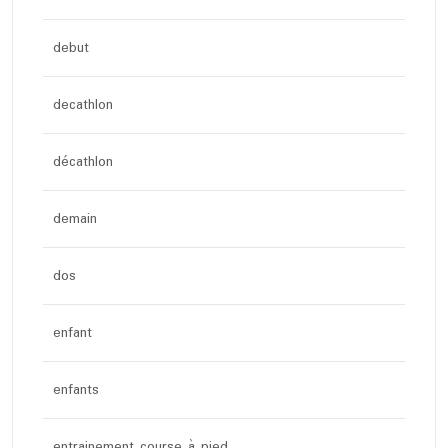
debut
decathlon
décathlon
demain
dos
enfant
enfants
entrainement course à pied