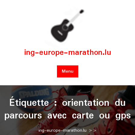
Skip
to
content
ing-europe-marathon.lu
Menu
Étiquette :
orientation du
parcours avec carte ou gps
ing-europe-marathon.lu
>>