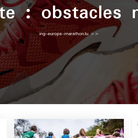
tte :
obstacles 
ing-europe-marathon.lu
>>