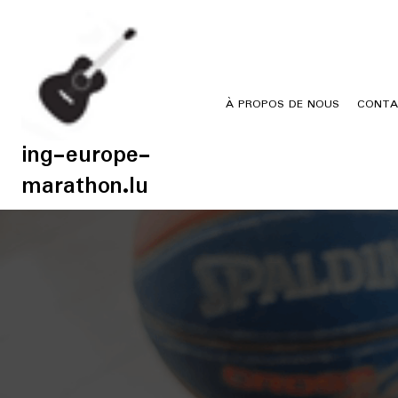
Skip
to
content
À PROPOS DE NOUS
CONTA
ing-europe-
marathon.lu