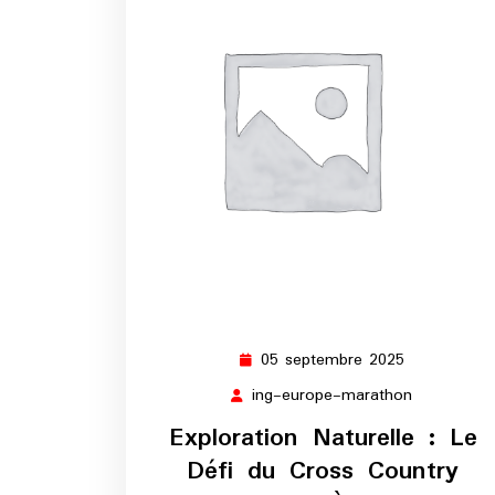
05 septembre 2025
05
septembre
ing-europe-marathon
ing-
2025
europe-
Exploration Naturelle : Le
marathon
Défi du Cross Country