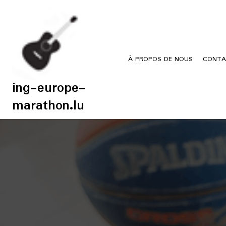
Skip
to
content
À PROPOS DE NOUS
CONTA
ing-europe-
marathon.lu