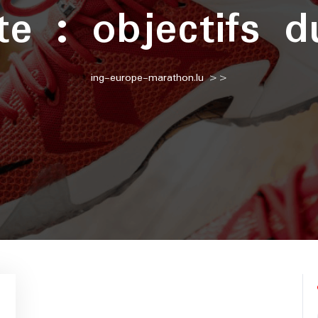
tte :
objectifs 
ing-europe-marathon.lu
>>