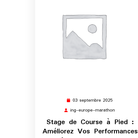
03 septembre 2025
03
septembre
ing-europe-marathon
ing-
2025
europe-
Stage de Course à Pied :
marathon
Améliorez Vos Performances