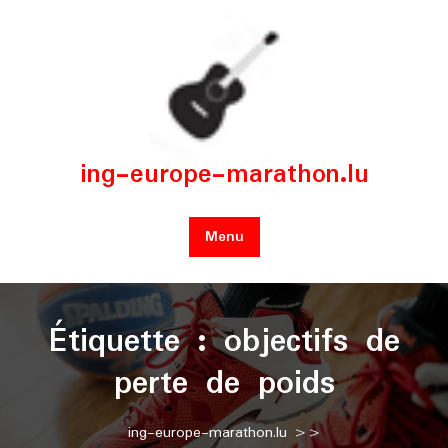
Skip
to
content
ing-europe-marathon.lu
Menu
Étiquette :
objectifs de
perte de poids
ing-europe-marathon.lu
>>