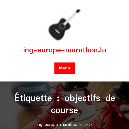
Skip
to
content
ing-europe-marathon.lu
Menu
Étiquette :
objectifs de
course
ing-europe-marathon.lu
>>