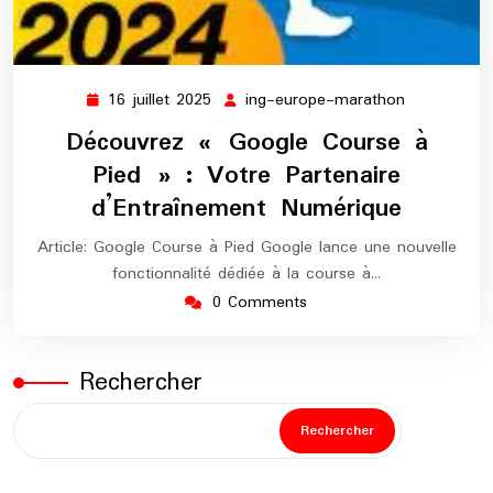
16 juillet 2025
ing-europe-marathon
16
ing-
juillet
europe-
Découvrez « Google Course à
2025
marathon
Pied » : Votre Partenaire
d’Entraînement Numérique
Article: Google Course à Pied Google lance une nouvelle
fonctionnalité dédiée à la course à…
0 Comments
Rechercher
Rechercher