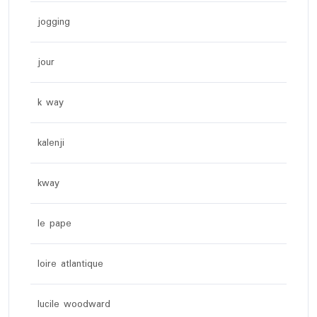
jogging
jour
k way
kalenji
kway
le pape
loire atlantique
lucile woodward