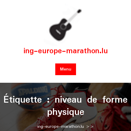
Skip
to
content
ing-europe-marathon.lu
Menu
Étiquette :
niveau de forme
physique
ing-europe-marathon.lu
>>