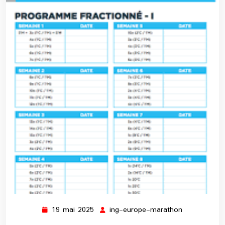
19 mai 2025
ing-europe-marathon
19
ing-
mai
europe-